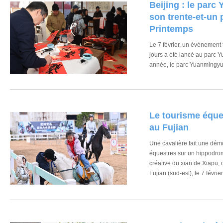
Beijing : le par
son trente-et-un 
Printemps
Le 7 février, un événement 
jours a été lancé au parc 
année, le parc Yuanmingyu
florale traditionnelle à la v
harmonie les jardins classiq
avec la fête du Printemps 
interactives.
Le tourisme éque
au Fujian
​Une cavalière fait une dém
équestres sur un hippodrom
créative du xian de Xiapu, 
Fujian (sud-est), le 7 févrie