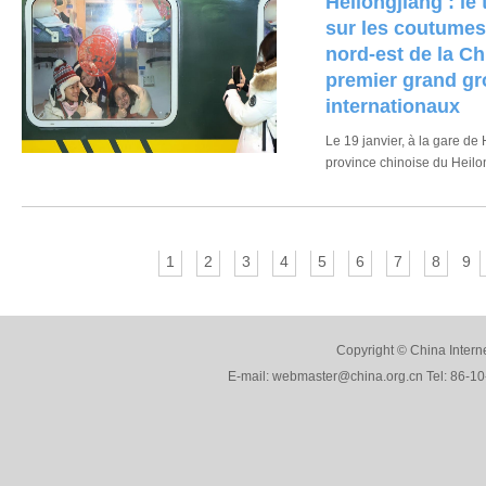
Heilongjiang : le
sur les coutumes
nord-est de la Ch
premier grand gr
internationaux
Le 19 janvier, à la gare de 
province chinoise du Heilon
100 touristes étrangers ve
et d'autres pays ont embar
K7041 « Coutumes folkloriq
destination de Mohe, afin 
1
2
3
4
5
6
7
8
9
paysages de glace et de ne
Copyright © China Interne
E-mail: webmaster@china.org.cn Tel: