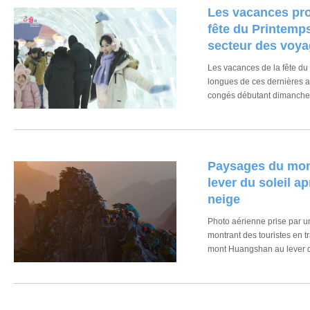
Les vacances pro
fête du Printemps
secteur des voy
Les vacances de la fête du 
longues de ces dernières 
congés débutant dimanche, 
voyager, suscitant un vif in
en Chine qu'à l'étranger.
Paysages du mo
lever du soleil a
neige
Photo aérienne prise par un
montrant des touristes en t
mont Huangshan au lever d
neige, dans la province chin