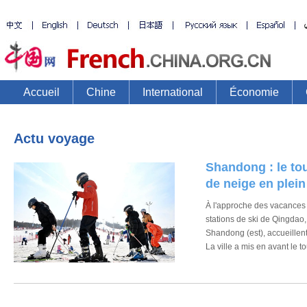
Accueil
Chine
International
Économie
Actu voyage
Shandong : le to
de neige en plein
À l'approche des vacances d
stations de ski de Qingdao,
Shandong (est), accueillent
La ville a mis en avant le 
pour attirer des visiteurs e
pendant les vacances de la