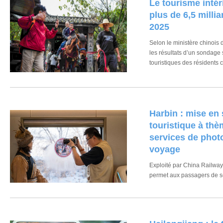
Le tourisme intér
plus de 6,5 milli
2025
Selon le ministère chinois 
les résultats d’un sondage
touristiques des résidents 
le nombre total de voyages 
chinois à l’intérieur du pays
une augmentation de 907 mi
précédente, en hausse de 
Harbin : mise en 
touristique à th
services de phot
voyage
Exploité par China Railway
permet aux passagers de se
services de photographie, le
diversité des cultures ethn
spectaculaires paysages hi