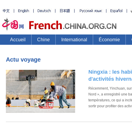
Accueil
Chine
International
Économie
Actu voyage
Ningxia : les habi
d'activités hiver
Récemment, Yinchuan, surn
Nord », a enregistré une b
températures, ce qui a inc
sortir pour profiter des activ
neige.