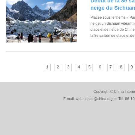
Début de la 8e sa
neige du Sichua
Placée sous le thème « Pass
neige, un Sichuan vibrant »
glace et de neige de Chine
la 8e saison de glace et de
Sichuan (sud-ouest), a été 
préfecture autonome tibéta
1
2
3
4
5
6
7
8
9
Copyright © China Interne
E-mail: webmaster@china.org.cn Tel: