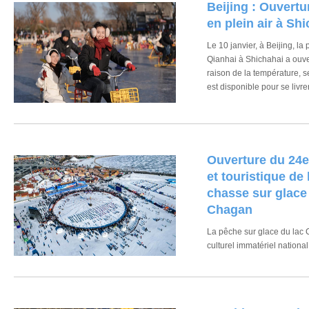
Beijing : Ouvertu
en plein air à Sh
Le 10 janvier, à Beijing, la 
Qianhai à Shichahai a ouve
raison de la température, s
est disponible pour se livr
superficie de 35 000 m2, la
heures à 21 heures.
Ouverture du 24e 
et touristique de 
chasse sur glace 
Chagan
La pêche sur glace du lac 
culturel immatériel nation
important de la culture de 
est de la Chine.