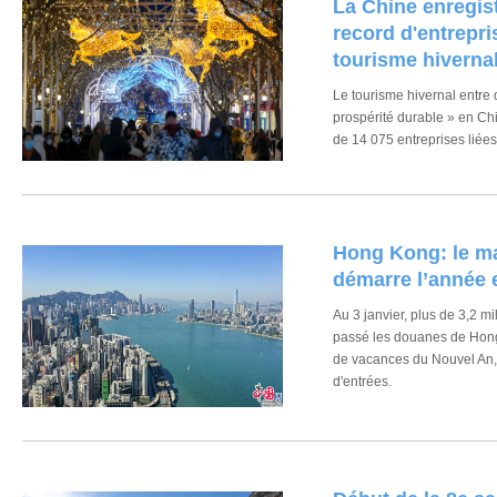
La Chine enregis
record d'entrepri
tourisme hiverna
Le tourisme hivernal entre
prospérité durable » en Ch
de 14 075 entreprises liées 
de 2025, selon un rapport 
chinoise du tourisme (CTA)
Hong Kong: le m
démarre l’année 
Au 3 janvier, plus de 3,2 m
passé les douanes de Hong
de vacances du Nouvel An, 
d'entrées.