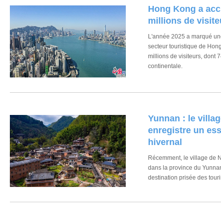
Hong Kong a accu
millions de visit
L'année 2025 a marqué une 
secteur touristique de Hong
millions de visiteurs, don
continentale.
Yunnan : le villa
enregistre un es
hivernal
Récemment, le village de Na
dans la province du Yunnan
destination prisée des touri
l'ancienne Route du thé.