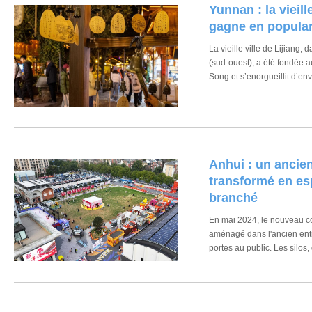
Yunnan : la vieille
gagne en popular
La vieille ville de Lijiang,
(sud-ouest), a été fondée a
Song et s’enorgueillit d’env
Anhui : un ancien
transformé en es
branché
En mai 2024, le nouveau 
aménagé dans l'ancien entr
portes au public. Les silos,
000 tonnes, ont été transfo
regroupant restaurants, bo
d'art et librairies spéciali