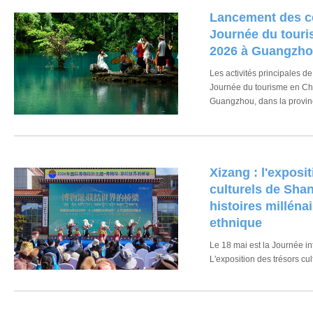
Lancement des cé
Journée du touri
2026 à Guangzh
Les activités principales de
Journée du tourisme en Chi
Guangzhou, dans la provi
Xizang : l'exposi
culturels de Sha
histoires millénai
ethnique
Le 18 mai est la Journée i
L'exposition des trésors cu
officiellement ouvert ses p
région autonome du Xizang