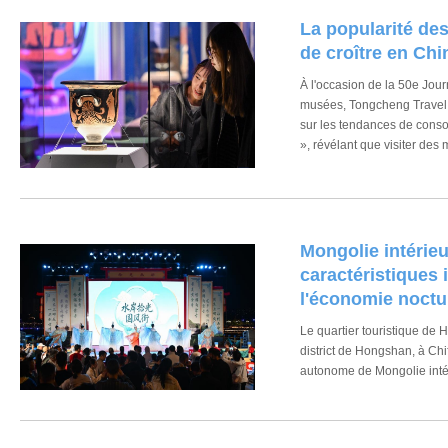
étrangers, que le rythme du
La popularité de
personnes issues de milieux
détendre naturellement, re
de croître en Chi
fluides.
À l'occasion de la 50e Jour
musées, Tongcheng Travel 
sur les tendances de cons
», révélant que visiter de
activité culturelle quotidie
Mongolie intérieu
caractéristiques 
l'économie noctu
Le quartier touristique de 
district de Hongshan, à Chi
autonome de Mongolie intér
soir à la tombée de la nuit