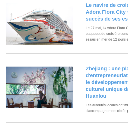
​Le navire de croi
Adora Flora City 
succès de ses es
Le 27 mai, l'« Adora Flora 
paquebot de croisière cons
essais en mer de 12 jours e
menés à bord ont tous pas
vérifications rigoureuses,
complet de cette phase d'e
Zhejiang : une p
d'entrepreneuriat
le développement
culturel unique d
Huanlou
Les autorités locales ont mi
d'accompagnement ciblés p
s'installant dans le village.
conception gratuite de leu