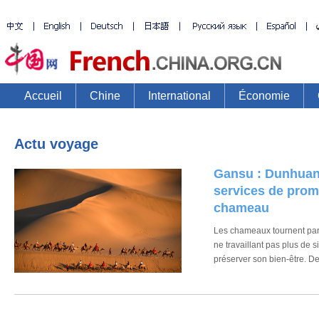
Accueil
Chine
International
Économie
Actu voyage
Gansu : Dunhuan
services de pro
chameau
Les chameaux tournent par
ne travaillant pas plus de s
préserver son bien-être. D
numérique intelligent, l'achat
l'attribution des numéros o
fluidifiés, offrant ainsi un m