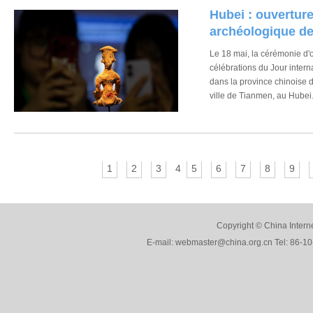
Hubei : ouvertur
archéologique de
Le 18 mai, la cérémonie d'o
célébrations du Jour inter
dans la province chinoise d
ville de Tianmen, au Hubei
1
2
3
4
5
6
7
8
9
Copyright © China Interne
E-mail: webmaster@china.org.cn Tel: