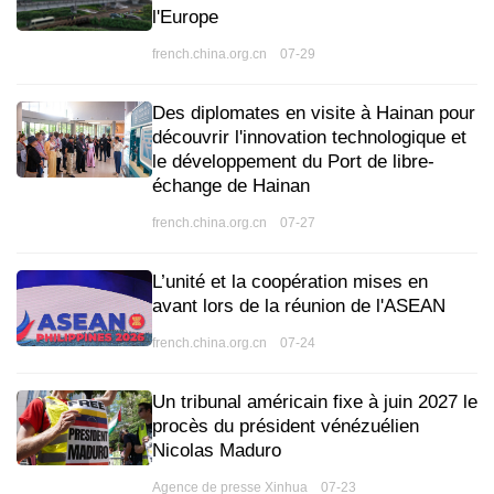
l'Europe
french.china.org.cn 07-29
Des diplomates en visite à Hainan pour
découvrir l'innovation technologique et
le développement du Port de libre-
échange de Hainan
french.china.org.cn 07-27
L’unité et la coopération mises en
avant lors de la réunion de l'ASEAN
french.china.org.cn 07-24
Un tribunal américain fixe à juin 2027 le
procès du président vénézuélien
Nicolas Maduro
Agence de presse Xinhua 07-23