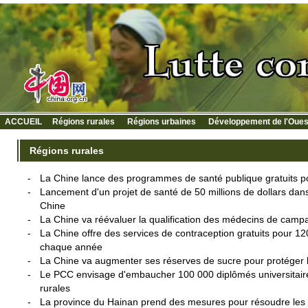
ACCUEIL
Régions rurales
Régions urbaines
Développement de l'Oues
Régions rurales
-
La Chine lance des programmes de santé publique gratuits po
-
Lancement d'un projet de santé de 50 millions de dollars dans
Chine
-
La Chine va réévaluer la qualification des médecins de cam
-
La Chine offre des services de contraception gratuits pour 12
chaque année
-
La Chine va augmenter ses réserves de sucre pour protéger l
-
Le PCC envisage d'embaucher 100 000 diplômés universitaires
rurales
-
La province du Hainan prend des mesures pour résoudre le