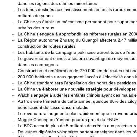
dans les régions des ethnies minoritaires
-
Les fonds destinés aux investissements en actifs ruraux immo
milliards de yuans
-
La Chine va établir un mécanisme permanent pour supprimer l
urbains des ruraux
-
La Chine s'engage à approfondir les réformes rurales en 200
-
La Région autonome Zhuang du Guangxi affectera 2,47 millia
construction de routes rurales
-
Les habitants de la campagne pékinoise auront tous de l'eau 
-
Le gouvernement chinois affectera davantage de moyens au 
dans les campagnes
-
Construction et amélioration de 270 000 km de routes nationa
-
200 000 habitants ruraux gagnent l'accès à l'électricité dans 
-
La Chine standardisera l'appellation des noms des pesticides 
-
La Chine va élaborer une nouvelle stratégie pour développer l
-
Walch s'engage à aider les enfants chinois ayant des maladie
-
Au troisième trimestre de cette année, quelque 86% des cito
bénéficiaient de l'assurance-maladie
-
Le revenu rural augmente plus rapidement que le revenu urb
-
Maggie Cheung au Yunnan pour un projet du FNUE
-
La BDC accorde plus de 5 milliards de crédits aux projets rur
-
De jeunes diplômés volontaires partent enseigner dans les ré