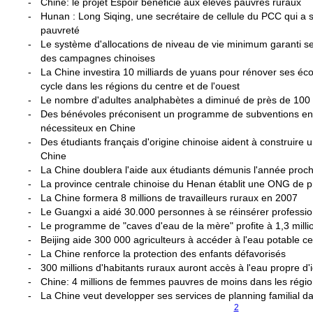
-
Chine: le projet Espoir bénéficie aux élèves pauvres ruraux
-
Hunan : Long Siqing, une secrétaire de cellule du PCC qui a so
pauvreté
-
Le système d'allocations de niveau de vie minimum garanti se
des campagnes chinoises
-
La Chine investira 10 milliards de yuans pour rénover ses éc
cycle dans les régions du centre et de l'ouest
-
Le nombre d'adultes analphabètes a diminué de près de 100 
-
Des bénévoles préconisent un programme de subventions en 
nécessiteux en Chine
-
Des étudiants français d'origine chinoise aident à construire u
Chine
-
La Chine doublera l'aide aux étudiants démunis l'année proc
-
La province centrale chinoise du Henan établit une ONG de pr
-
La Chine formera 8 millions de travailleurs ruraux en 2007
-
Le Guangxi a aidé 30.000 personnes à se réinsérer professi
-
Le programme de "caves d'eau de la mère" profite à 1,3 milli
-
Beijing aide 300 000 agriculteurs à accéder à l'eau potable c
-
La Chine renforce la protection des enfants défavorisés
-
300 millions d'habitants ruraux auront accès à l'eau propre d'i
-
Chine: 4 millions de femmes pauvres de moins dans les régi
-
La Chine veut developper ses services de planning familial da
1
2