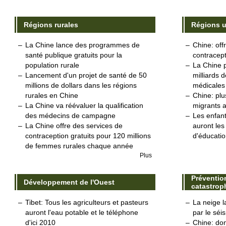
Régions rurales
Régions u
–
La Chine lance des programmes de
–
Chine: off
santé publique gratuits pour la
contracept
population rurale
–
La Chine p
–
Lancement d'un projet de santé de 50
milliards 
millions de dollars dans les régions
médicales 
rurales en Chine
–
Chine: plu
–
La Chine va réévaluer la qualification
migrants 
des médecins de campagne
–
Les enfant
–
La Chine offre des services de
auront le
contraception gratuits pour 120 millions
d'éducatio
de femmes rurales chaque année
Plus
Préventio
Développement de l'Ouest
catastrop
–
Tibet: Tous les agriculteurs et pasteurs
–
La neige l
auront l'eau potable et le téléphone
par le séi
d'ici 2010
–
Chine: don