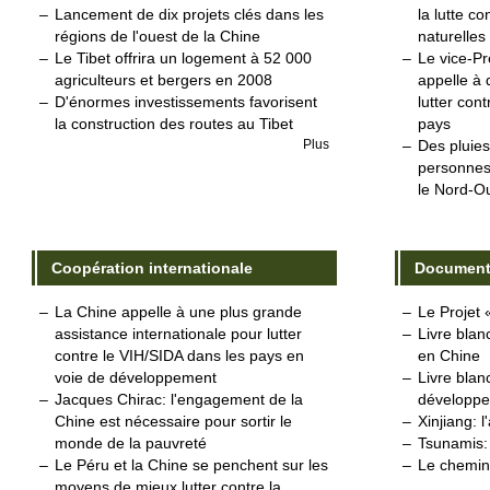
–
Lancement de dix projets clés dans les
la lutte c
régions de l'ouest de la Chine
naturelles
–
Le Tibet offrira un logement à 52 000
–
Le vice-Pr
agriculteurs et bergers en 2008
appelle à 
–
D'énormes investissements favorisent
lutter con
la construction des routes au Tibet
pays
Plus
–
Des pluies
personnes
le Nord-Ou
Coopération internationale
Documen
–
La Chine appelle à une plus grande
–
Le Projet
assistance internationale pour lutter
–
Livre blan
contre le VIH/SIDA dans les pays en
en Chine
voie de développement
–
Livre blanc
–
Jacques Chirac: l'engagement de la
développe
Chine est nécessaire pour sortir le
–
Xinjiang: l
monde de la pauvreté
–
Tsunamis:
–
Le Péru et la Chine se penchent sur les
–
Le chemin 
moyens de mieux lutter contre la