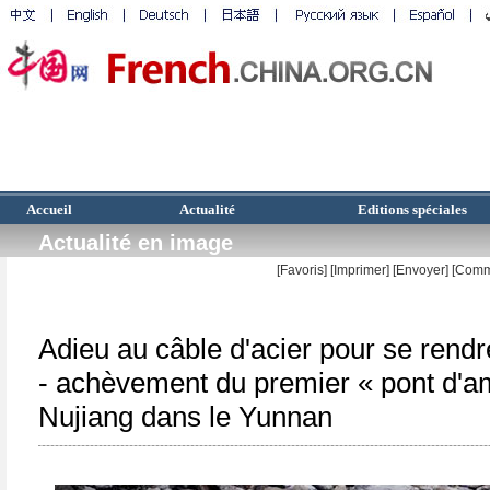
Accueil
Actualité
Editions spéciales
Actualité en image
[Favoris]
[
Imprimer
]
[Envoyer]
[Comm
Adieu au câble d'acier pour se rendre
- achèvement du premier « pont d'a
Nujiang dans le Yunnan