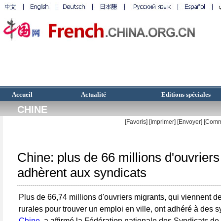
Accueil
Actualité
Editions spéciales
CHINE
[Favoris]
[
Imprimer
]
[Envoyer]
[Comm
Chine: plus de 66 millions d'ouvrier
adhèrent aux syndicats
Plus de 66,74 millions d'ouvriers migrants, qui viennent d
rurales pour trouver un emploi en ville, ont adhéré à des 
Chine
, a affirmé la Fédération nationale des Syndicats de