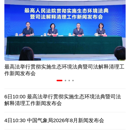
历经十余年，西藏南木林：昔日荒河滩 今时富绿洲
情满天山 援疆印记丨安徽支教生赢得桃李秀昆仑
从助力重建家园到治理乡村西藏扎西岗乡的乡贤力量
最高法举行贯彻实施生态环境法典暨司法解释清理工
上半年医药工业创新加速突破 研发实力不断提升
作新闻发布会
架起巴西和中国人民相知相亲的桥梁
6日10:00 最高法举行贯彻实施生态环境法典暨司法
南京大屠杀历史不容篡改 日本打“核爆”牌洗不掉血债
解释清理工作新闻发布会
深山里的全球冠军：海外“Z世代”在黔读懂中国机遇
4日10:30 中国气象局2026年8月新闻发布会