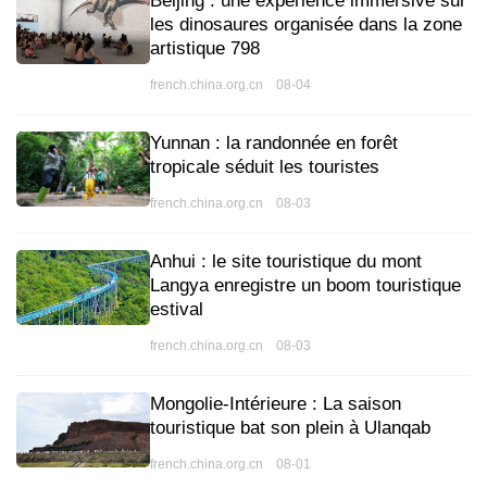
Beijing : une expérience immersive sur
les dinosaures organisée dans la zone
artistique 798
french.china.org.cn 08-04
Yunnan : la randonnée en forêt
tropicale séduit les touristes
french.china.org.cn 08-03
Anhui : le site touristique du mont
Langya enregistre un boom touristique
estival
french.china.org.cn 08-03
Mongolie-Intérieure : La saison
touristique bat son plein à Ulanqab
french.china.org.cn 08-01