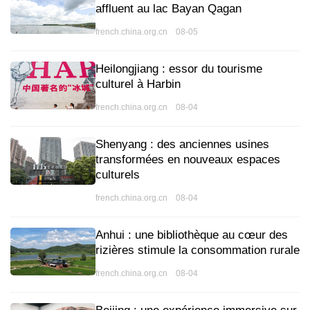
affluent au lac Bayan Qagan
french.china.org.cn 08-05
Heilongjiang : essor du tourisme
culturel à Harbin
french.china.org.cn 08-04
Shenyang : des anciennes usines
transformées en nouveaux espaces
culturels
french.china.org.cn 08-04
Anhui : une bibliothèque au cœur des
rizières stimule la consommation rurale
french.china.org.cn 08-04