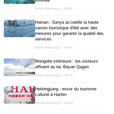
estivale
french.china.org.cn 08-05
Hainan : Sanya accueille la haute
saison touristique d'été avec des
mesures pour garantir la qualité des
services
french.china.org.cn 08-05
Mongolie intérieure : les visiteurs
affluent au lac Bayan Qagan
french.china.org.cn 08-05
Heilongjiang : essor du tourisme
culturel à Harbin
french.china.org.cn 08-04