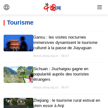
Tourisme
Gansu : les visites nocturnes
immersives dynamisent le tourisme
culturel à la passe de Jiayuguan
french.china.org.cn 08-07
Sichuan : Jiuzhaigou gagne en
popularité auprès des touristes
étrangers
french.china.org.cn 08-07
Zhejiang : le tourisme rural estival en
plein essor à Anji