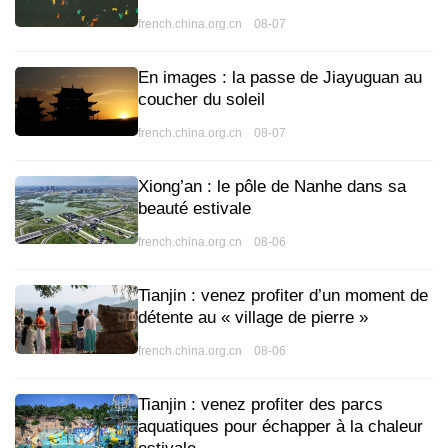
french.china.org.cn 08-07
En images : la passe de Jiayuguan au
coucher du soleil
french.china.org.cn 08-07
Xiong’an : le pôle de Nanhe dans sa
beauté estivale
french.china.org.cn 08-06
Tianjin : venez profiter d’un moment de
détente au « village de pierre »
french.china.org.cn 08-06
Tianjin : venez profiter des parcs
aquatiques pour échapper à la chaleur