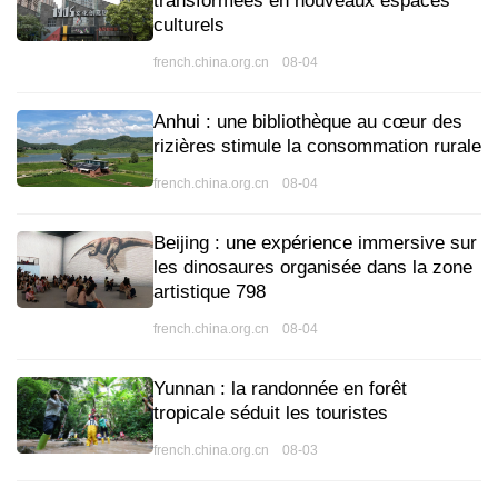
transformées en nouveaux espaces
culturels
french.china.org.cn 08-04
Anhui : une bibliothèque au cœur des
rizières stimule la consommation rurale
french.china.org.cn 08-04
Beijing : une expérience immersive sur
les dinosaures organisée dans la zone
artistique 798
french.china.org.cn 08-04
Yunnan : la randonnée en forêt
tropicale séduit les touristes
french.china.org.cn 08-03