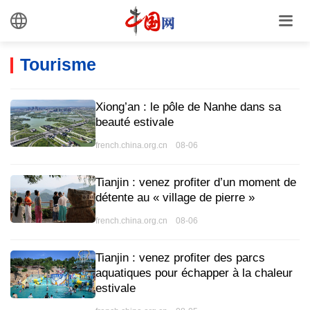
Tourisme
Xiong’an : le pôle de Nanhe dans sa
beauté estivale
french.china.org.cn 08-06
Tianjin : venez profiter d’un moment de
détente au « village de pierre »
french.china.org.cn 08-06
Tianjin : venez profiter des parcs
aquatiques pour échapper à la chaleur
estivale