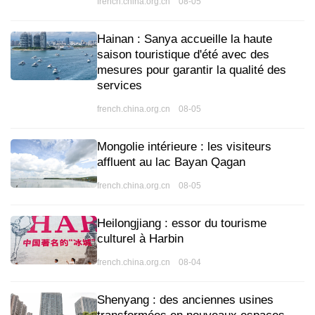
french.china.org.cn 08-05
Hainan : Sanya accueille la haute
saison touristique d'été avec des
mesures pour garantir la qualité des
services
french.china.org.cn 08-05
Mongolie intérieure : les visiteurs
affluent au lac Bayan Qagan
french.china.org.cn 08-05
Heilongjiang : essor du tourisme
culturel à Harbin
french.china.org.cn 08-04
Shenyang : des anciennes usines