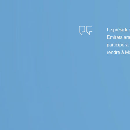
Le présiden
Emirats ar
participer
rendre à Ma