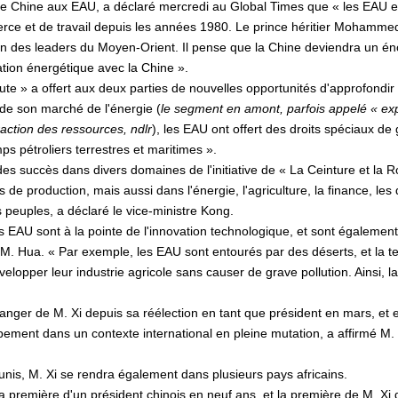
 Chine aux EAU, a déclaré mercredi au Global Times que « les EAU en
ce et de travail depuis les années 1980. Le prince héritier Mohammed 
on des leaders du Moyen-Orient. Il pense que la Chine deviendra un én
ation énergétique avec la Chine ».
Route » a offert aux deux parties de nouvelles opportunités d'approfondir
de son marché de l'énergie (
l
e segment en amont, parfois appelé « expl
raction des ressources, ndlr
), les EAU ont offert des droits spéciaux de 
s pétroliers terrestres et maritimes ».
des succès dans divers domaines de l'initiative de « La Ceinture et la
de production, mais aussi dans l'énergie, l'agriculture, la finance, les
s peuples, a déclaré le vice-ministre Kong.
 EAU sont à la pointe de l'innovation technologique, et sont également
 M. Hua. « Par exemple, les EAU sont entourés par des déserts, et la 
lopper leur industrie agricole sans causer de grave pollution. Ainsi, l
'étranger de M. Xi depuis sa réélection en tant que président en mars, et
ement dans un contexte international en pleine mutation, a affirmé M.
unis, M. Xi se rendra également dans plusieurs pays africains.
la première d'un président chinois en neuf ans, et la première de M. Xi 