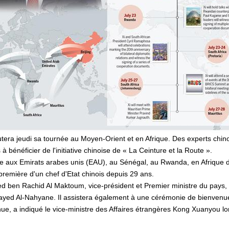
utera jeudi sa tournée au Moyen-Orient et en Afrique. Des experts chino
 bénéficier de l'initiative chinoise de « La Ceinture et la Route ».
ée aux Emirats arabes unis (EAU), au Sénégal, au Rwanda, en Afrique d
première d'un chef d'Etat chinois depuis 29 ans.
 ben Rachid Al Maktoum, vice-président et Premier ministre du pays, ai
ed Al-Nahyane. Il assistera également à une cérémonie de bienvenu
e, a indiqué le vice-ministre des Affaires étrangères Kong Xuanyou lo