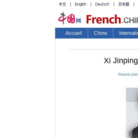
Accueil
Chine
Internati
Xi Jinpin
French.chi