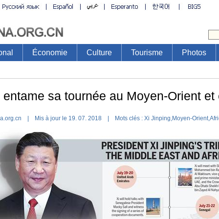
onal
Économie
Culture
Tourisme
Photos
g entame sa tournée au Moyen-Orient et 
na.org.cn | Mis à jour le 19. 07. 2018 |
Mots clés :
Xi Jinping
,
Moyen-Orient
,
Afr