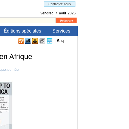
Éditions spéciales
Services
A
[
A
]
en Afrique
ique
,
tournée