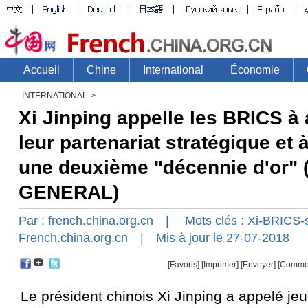
INTERNATIONAL
>
Xi Jinping appelle les BRICS à
leur partenariat stratégique et 
une deuxième "décennie d'or"
GENERAL)
Par :
french.china.org.cn
| Mots clés :
Xi-BRICS
French.china.org.cn
| Mis à jour le 27-07-2018
[Favoris]
[
Imprimer
]
[Envoyer]
[Comme
Le président chinois Xi Jinping a appelé je