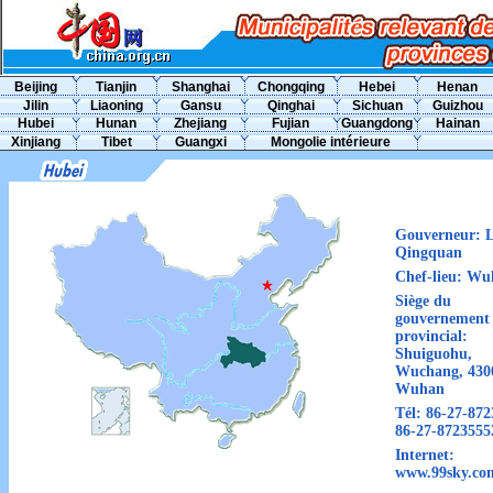
Beijing
Tianjin
Shanghai
Chongqing
Hebei
Henan
Jilin
Liaoning
Gansu
Qinghai
Sichuan
Guizhou
Hubei
Hunan
Zhejiang
Fujian
Guangdong
Hainan
Xinjiang
Tibet
Guangxi
Mongolie intérieure
Gouverneur:
L
Qingquan
Chef-lieu:
Wu
Siège du
gouvernement
provincial:
Shuiguohu,
Wuchang, 430
Wuhan
Tél:
86-27-872
86-27-8723555
Internet:
www.99sky.co