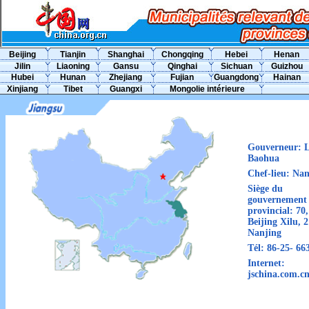
Beijing
Tianjin
Shanghai
Chongqing
Hebei
Henan
Jilin
Liaoning
Gansu
Qinghai
Sichuan
Guizhou
Hubei
Hunan
Zhejiang
Fujian
Guangdong
Hainan
Xinjiang
Tibet
Guangxi
Mongolie intérieure
Gouverneur:
L
Baohua
Chef-lieu:
Nan
Siège du
gouvernement
provincial:
70,
Beijing Xilu, 
Nanjing
Tél:
86-25- 66
Internet:
jschina.com.c