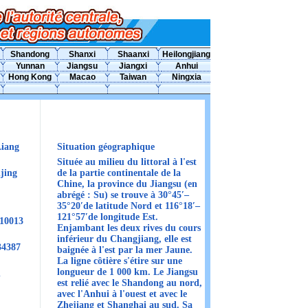
Shandong
Shanxi
Shaanxi
Heilongjiang
Yunnan
Jiangsu
Jiangxi
Anhui
Hong Kong
Macao
Taiwan
Ningxia
iang
Situation géographique
Située au milieu du littoral à l'est
jing
de la partie continentale de la
Chine, la province du Jiangsu (en
abrégé : Su) se trouve à 30°45′–
35°20′de latitude Nord et 116°18′–
121°57′de longitude Est.
210013
Enjambant les deux rives du cours
inférieur du Changjiang, elle est
34387
baignée à l'est par la mer Jaune.
La ligne côtière s'étire sur une
longueur de 1 000 km. Le Jiangsu
n
est relié avec le Shandong au nord,
avec l'Anhui à l'ouest et avec le
Zhejiang et Shanghai au sud. Sa