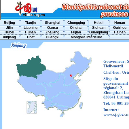
Beijing
Tianjin
Shanghai
Chongqing
Hebei
Henan
Jilin
Liaoning
Gansu
Qinghai
Sichuan
Guizhou
Hubei
Hunan
Zhejiang
Fujian
Guangdong
Hainan
Xinjiang
Tibet
Guangxi
Mongolie intérieure
Gouverneur:
S
Tieliwaerdi
Chef-lieu:
Urü
Siège du
gouvernement
régional:
2,
Zhongshan Lu
830041 Urümq
Tél:
86-991-28
Internet:
www.xj.gov.cn