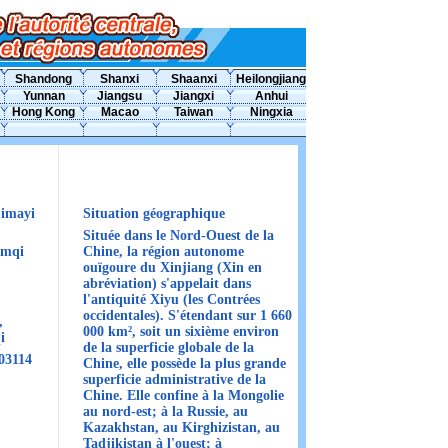
Shandong
Shanxi
Shaanxi
Heilongjiang
Yunnan
Jiangsu
Jiangxi
Anhui
Hong Kong
Macao
Taiwan
Ningxia
imayi
Situation géographique
Située dans le Nord-Ouest de la
mqi
Chine, la région autonome
ouïgoure du Xinjiang (Xin en
abréviation) s'appelait dans
l'antiquité Xiyu (les Contrées
occidentales). S'étendant sur 1 660
,
000 km², soit un sixième environ
i
de la superficie globale de la
03114
Chine, elle possède la plus grande
superficie administrative de la
Chine. Elle confine à la Mongolie
au nord-est; à la Russie, au
Kazakhstan, au Kirghizistan, au
Tadjikistan à l'ouest; à