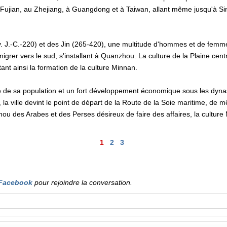
e Fujian, au Zhejiang, à Guangdong et à Taiwan, allant même jusqu'à Si
 J.-C.-220) et des Jin (265-420), une multitude d'hommes et de femmes
migrer vers le sud, s'installant à Quanzhou. La culture de la Plaine ce
tant ainsi la formation de la culture Minnan.
de sa population et un fort développement économique sous les dyna
a ville devint le point de départ de la Route de la Soie maritime, de 
des Arabes et des Perses désireux de faire des affaires, la culture Mi
1
2
3
Facebook
pour rejoindre la conversation.