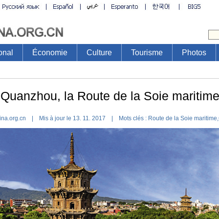
onal
Économie
Culture
Tourisme
Photos
Quanzhou, la Route de la Soie maritim
ina.org.cn | Mis à jour le 13. 11. 2017 |
Mots clés :
Route de la Soie maritime
,