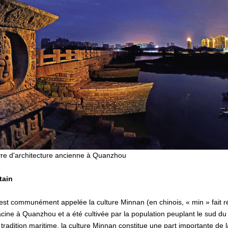
re d'architecture ancienne à Quanzhou
tain
est communément appelée la culture Minnan (en chinois, « min » fait r
 racine à Quanzhou et a été cultivée par la population peuplant le sud du
tradition maritime, la culture Minnan constitue une part importante de l