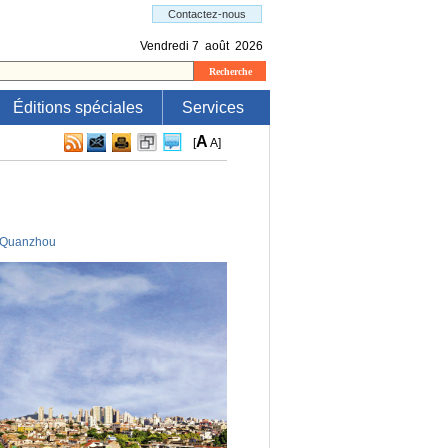
Éditions spéciales
Services
A
[
A
]
e
Quanzhou