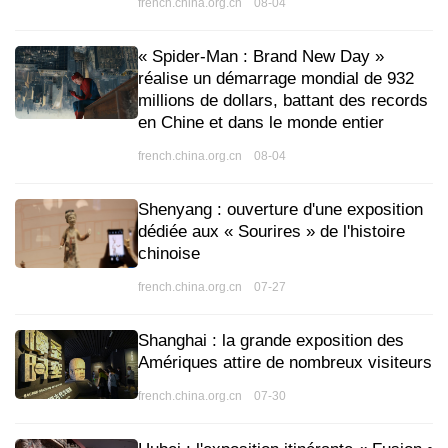
french.china.org.cn 08-04
« Spider-Man : Brand New Day »
réalise un démarrage mondial de 932
millions de dollars, battant des records
en Chine et dans le monde entier
french.china.org.cn 08-04
Shenyang : ouverture d'une exposition
dédiée aux « Sourires » de l'histoire
chinoise
french.china.org.cn 07-27
Shanghai : la grande exposition des
Amériques attire de nombreux visiteurs
french.china.org.cn 07-30