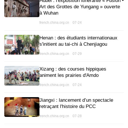
Hubei : l'exposition itinérante « Fusion •
Art des Grottes de Yungang » ouverte
à Wuhan
french.china.org.cn 07-24
Henan : des étudiants internationaux
s'initient au tai-chi à Chenjiagou
french.china.org.cn 07-29
Xizang : des courses hippiques
animent les prairies d'Amdo
french.china.org.cn 07-24
Jiangxi : lancement d’un spectacle
retraçant l'histoire du PCC
french.china.org.cn 07-28