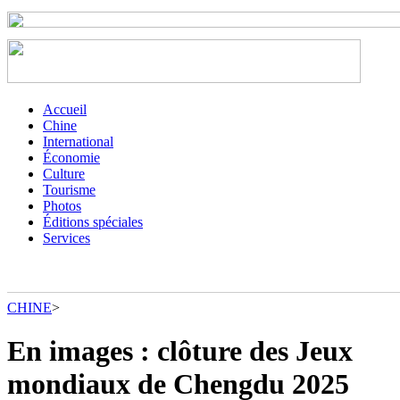
Accueil
Chine
International
Économie
Culture
Tourisme
Photos
Éditions spéciales
Services
CHINE
>
En images : clôture des Jeux
mondiaux de Chengdu 2025