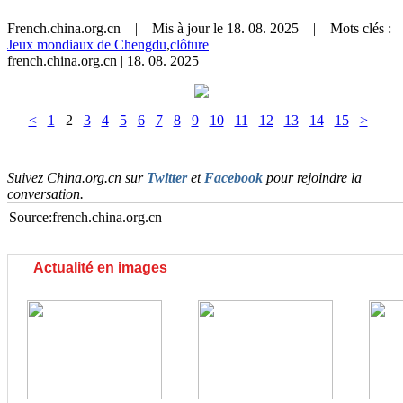
French.china.org.cn | Mis à jour le 18. 08. 2025 |
Mots clés :
Jeux mondiaux de Chengdu
,
clôture
french.china.org.cn
|
18. 08. 2025
<
1
2
3
4
5
6
7
8
9
10
11
12
13
14
15
>
Suivez China.org.cn sur
Twitter
et
Facebook
pour rejoindre la
conversation.
Source:french.china.org.cn