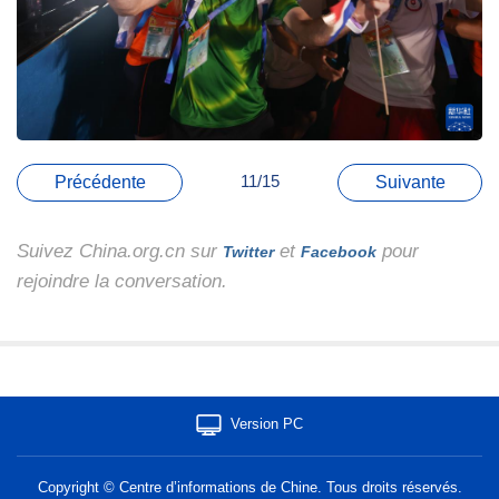
11/15
Précédente
Suivante
Suivez China.org.cn sur
et
pour
Twitter
Facebook
rejoindre la conversation.
Version PC
Copyright © Centre d’informations de Chine. Tous droits réservés.