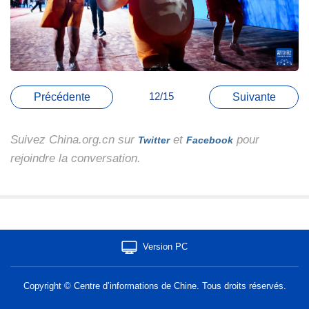
12/15
Précédente
Suivante
Suivez China.org.cn sur
et
pour
Twitter
Facebook
rejoindre la conversation.
Version PC
Copyright © Centre d’informations de Chine. Tous droits réservés.