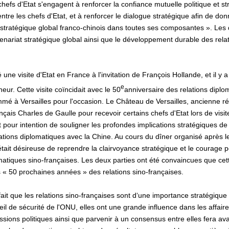
hefs d'Etat s'engagent à renforcer la confiance mutuelle politique et st
re les chefs d'Etat, et à renforcer le dialogue stratégique afin de do
 stratégique global franco-chinois dans toutes ses composantes ». Les 
enariat stratégique global ainsi que le développement durable des rela
une visite d'Etat en France à l'invitation de François Hollande, et il y a
e
eur. Cette visite coïncidait avec le 50
anniversaire des relations diplo
é à Versailles pour l'occasion. Le Château de Versailles, ancienne rés
ançais Charles de Gaulle pour recevoir certains chefs d'Etat lors de visi
pour intention de souligner les profondes implications stratégiques de 
elations diplomatiques avec la Chine. Au cours du dîner organisé après 
tait désireuse de reprendre la clairvoyance stratégique et le courage pol
matiques sino-françaises. Les deux parties ont été convaincues que cett
s « 50 prochaines années » des relations sino-françaises.
 fait que les relations sino-françaises sont d‘une importance stratégiqu
de sécurité de l'ONU, elles ont une grande influence dans les affaires
sions politiques ainsi que parvenir à un consensus entre elles fera ava