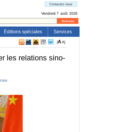
Éditions spéciales
Services
A
[
A
]
 les relations sino-
rope