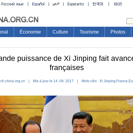
onal
Économie
Culture
Tourisme
Photos
ande puissance de Xi Jinping fait avancer
françaises
ch.china.org.cn | Mis à jour le 14. 09. 2017 |
Mots clés :
Xi Jinping
,
France
,
Eu