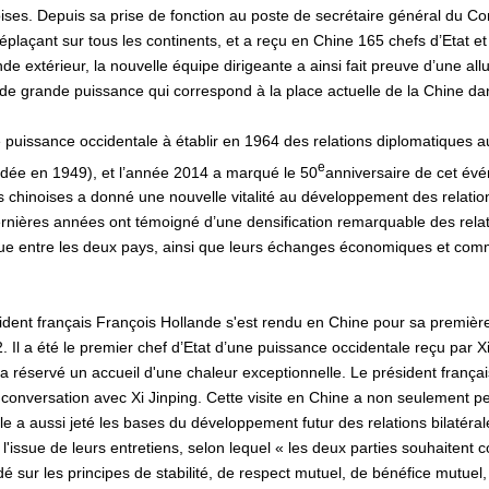
oises. Depuis sa prise de fonction au poste de secrétaire général du Co
 déplaçant sur tous les continents, et a reçu en Chine 165 chefs d’Etat
 extérieur, la nouvelle équipe dirigeante a ainsi fait preuve d’une all
 de grande puissance qui correspond à la place actuelle de la Chine d
 puissance occidentale à établir en 1964 des relations diplomatiques 
e
dée en 1949), et l’année 2014 a marqué le 50
anniversaire de cet évé
 chinoises a donné une nouvelle vitalité au développement des relation
ernières années ont témoigné d’une densification remarquable des relati
ique entre les deux pays, ainsi que leurs échanges économiques et com
ésident français François Hollande s'est rendu en Chine pour sa première
. Il a été le premier chef d’Etat d’une puissance occidentale reçu par Xi
i a réservé un accueil d'une chaleur exceptionnelle. Le président frança
conversation avec Xi Jinping. Cette visite en Chine a non seulement p
lle a aussi jeté les bases du développement futur des relations bilaté
à l'issue de leurs entretiens, selon lequel « les deux parties souhaitent
é sur les principes de stabilité, de respect mutuel, de bénéfice mutuel