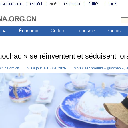
onal
Économie
Culture
Tourisme
Photos
uochao » se réinventent et séduisent lo
.china.org.cn | Mis à jour le 16. 04. 2026 |
Mots clés :
produits « guochao »,