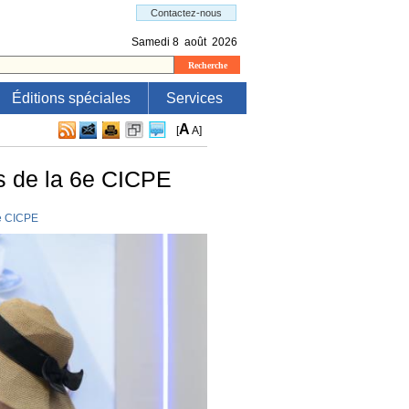
Éditions spéciales
Services
A
[
A
]
rs de la 6e CICPE
6e CICPE