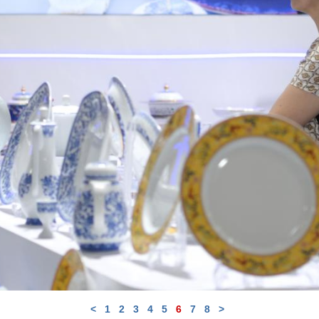
<
1
2
3
4
5
6
7
8
>