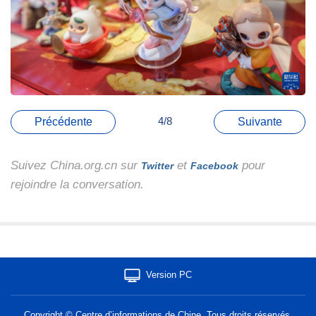
4/8
Précédente
Suivante
Suivez China.org.cn sur
et
pour
Twitter
Facebook
rejoindre la conversation.
Version PC
Copyright © Centre d’informations de Chine. Tous droits réservés.