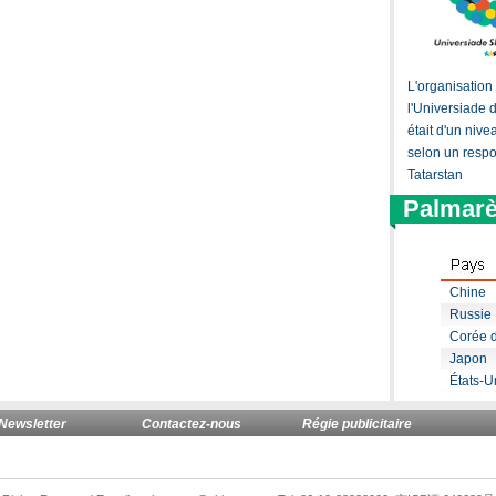
L'organisation
l'Universiade
était d'un niv
selon un resp
Tatarstan
Palmar
Chine
Russie
Corée 
Japon
États-U