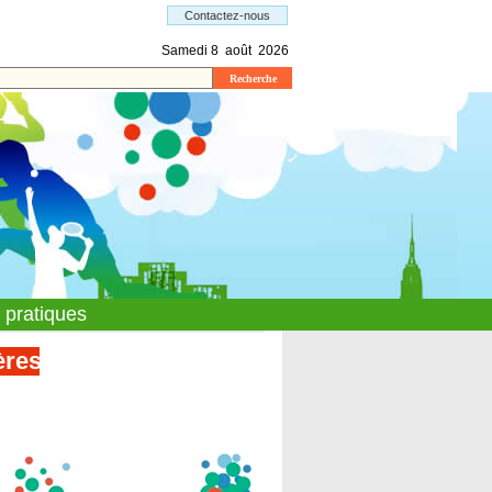
s pratiques
res infos