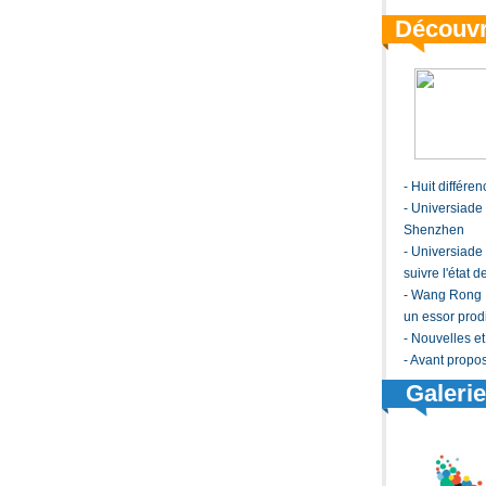
Découvr
-
Huit différ
-
Universiade :
Shenzhen
-
Universiade 
suivre l'état d
-
Wang Rong : 
un essor prod
-
Nouvelles et
-
Avant propo
Galerie