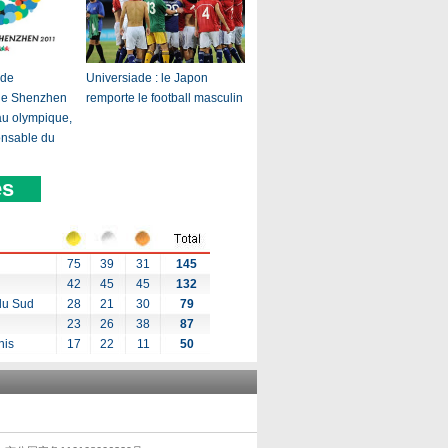
 de
Universiade : le Japon
 de Shenzhen
remporte le football masculin
eau olympique,
onsable du
ès
75
39
31
145
42
45
45
132
du Sud
28
21
30
79
23
26
38
87
nis
17
22
11
50