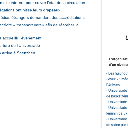
ite internet pour suivre l'état de la circulation
légations ont hissé leurs drapeaux
édias étrangers demandent des accréditations
tivité « transport vert » afin de résorber la
à accueillir l'événement
erture de l'Universiade
n arrive à Shenzhen
L'organisat
d'un nivea
-
Les huit nou
-
Avec 75 médai
l'Universiade
-
Universiade 
de basket fém
-
Universiade :
-
Universiade 
féminin de 57
-
Universiade 
de sabre par 