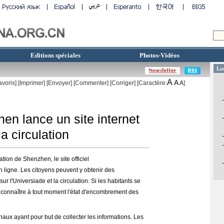
Editions spéciales
Photos-Vidéos
A
A
avoris]
[
Imprimer
]
[Envoyer]
[Commenter]
[
Corriger
] [Caractère:
A
]
en lance un site internet
la circulation
ation de Shenzhen, le site officiel
n ligne. Les citoyens peuvent y obtenir des
 l'Universiade et la circulation. Si les habitants se
t connaître à tout moment l'état d'encombrement des
ux ayant pour but de collecter les informations. Les