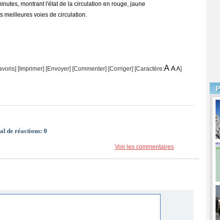
inutes, montrant l'état de la circulation en rouge, jaune
les meilleures voies de circulation.
A
A
avoris]
[
Imprimer
]
[Envoyer]
[Commenter]
[
Corriger
] [Caractère:
A
]
al de réactions:
0
Voir les commentaires