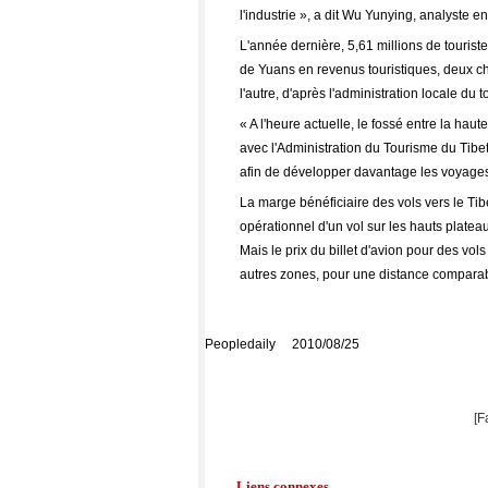
l'industrie », a dit Wu Yunying, analyste en
L'année dernière, 5,61 millions de touristes
de Yuans en revenus touristiques, deux c
l'autre, d'après l'administration locale du 
« A l'heure actuelle, le fossé entre la hau
avec l'Administration du Tourisme du Tib
afin de développer davantage les voyages en
La marge bénéficiaire des vols vers le Tib
opérationnel d'un vol sur les hauts platea
Mais le prix du billet d'avion pour des vol
autres zones, pour une distance comparab
Peopledaily 2010/08/25
[F
Liens connexes