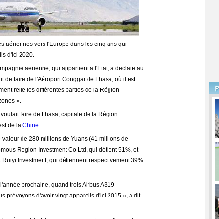
es aériennes vers l'Europe dans les cinq ans qui
ls d'ici 2020.
mpagnie aérienne, qui appartient à l'Etat, a déclaré au
t de faire de l'Aéroport Gonggar de Lhasa, où il est
ment relie les différentes parties de la Région
zones ».
 voulait faire de Lhasa, capitale de la Région
est de la
Chine
.
e valeur de 280 millions de Yuans (41 millions de
nomous Region Investment Co Ltd, qui détient 51%, et
et Ruiyi Investment, qui détiennent respectivement 39%
e l'année prochaine, quand trois Airbus A319
 prévoyons d'avoir vingt appareils d'ici 2015 », a dit