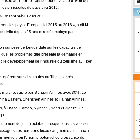
basée au Tibet, le transporteur envisage d'avoir des
lles principales du pays d'ici 2012.
d-Est sont prévus d'ici 2013.
vers les pays d'Europe d'ici 2015 ou 2016 », a dit M.
ation civile depuis 25 ans et a été employé par la
on qui pèse de longue date sur les capacités de
jouté que les problèmes que présente la demande en
ec le développement de l'industrie du tourisme au Tibet
 opèrent sur seize routes au Tibet, d'après
ne..
e marché, suivie par Sichuan Airlines avec 30%. Le
hina Eastern, Shenzhen Airlines et Hainan Airlines.
s, à Lhasa, Qamdo, Nyingchi, Ngari et Xigaze. Un
qu.
malement de juin à octobre, presque tous les vols sont
passagers des aéroports locaux augmente à un taux à
 montre bien l'énorme potentiel de croissance de