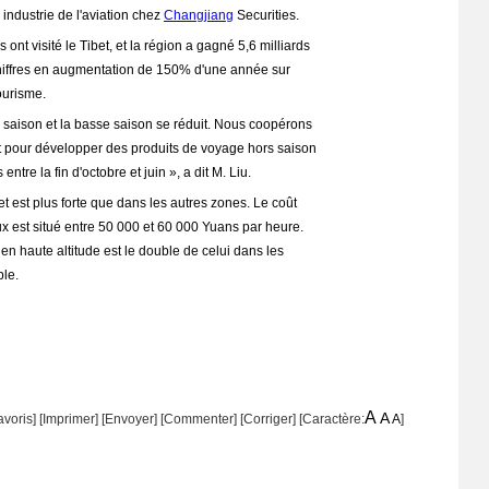
 industrie de l'aviation chez
Changjiang
Securities.
 ont visité le Tibet, et la région a gagné 5,6 milliards
hiffres en augmentation de 150% d'une année sur
tourisme.
te saison et la basse saison se réduit. Nous coopérons
et pour développer des produits de voyage hors saison
tre la fin d'octobre et juin », a dit M. Liu.
et est plus forte que dans les autres zones. Le coût
ux est situé entre 50 000 et 60 000 Yuans par heure.
s en haute altitude est le double de celui dans les
le.
A
A
avoris]
[
Imprimer
]
[Envoyer]
[Commenter]
[
Corriger
] [Caractère:
A
]