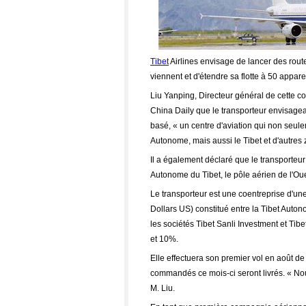
Tibet
Airlines envisage de lancer des rout
viennent et d'étendre sa flotte à 50 apparei
Liu Yanping, Directeur général de cette co
China Daily que le transporteur envisageai
basé, « un centre d'aviation qui non seule
Autonome, mais aussi le Tibet et d'autres 
Il a également déclaré que le transporteur
Autonome du Tibet, le pôle aérien de l'Ou
Le transporteur est une coentreprise d'un
Dollars US) constitué entre la Tibet Auto
les sociétés Tibet Sanli Investment et Tib
et 10%.
Elle effectuera son premier vol en août d
commandés ce mois-ci seront livrés. « Nous
M. Liu.