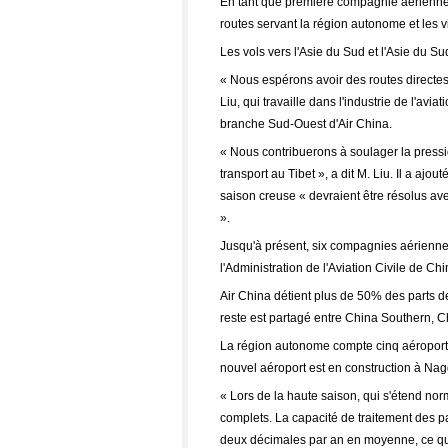
En tant que première compagnie aérienne 
routes servant la région autonome et les vi
Les vols vers l'Asie du Sud et l'Asie du Su
« Nous espérons avoir des routes directes 
Liu, qui travaille dans l'industrie de l'avi
branche Sud-Ouest d'Air China.
« Nous contribuerons à soulager la pressi
transport au Tibet », a dit M. Liu. Il a a
saison creuse « devraient être résolus av
».
Jusqu'à présent, six compagnies aériennes
l'Administration de l'Aviation Civile de Chi
Air China détient plus de 50% des parts d
reste est partagé entre China Southern, C
La région autonome compte cinq aéroport
nouvel aéroport est en construction à Nag
« Lors de la haute saison, qui s'étend nor
complets. La capacité de traitement des 
deux décimales par an en moyenne, ce qui