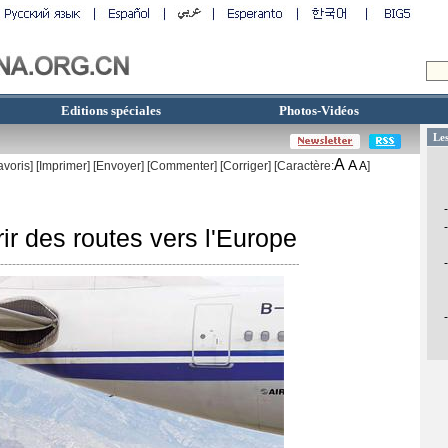
Editions spéciales
Photos-Vidéos
A
A
avoris]
[
Imprimer
]
[Envoyer]
[Commenter]
[
Corriger
] [Caractère:
A
]
rir des routes vers l'Europe