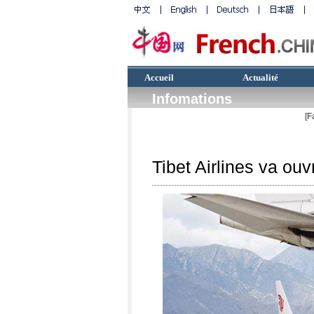
Accueil
Actualité
Infomations
[F
Tibet Airlines va ouv