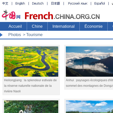
Accueil
Chine
International
Économie
Photos
> Tourisme
Heilongjiang : la splendeur estivale de
Anhui : paysages écologiques d'é
la réserve naturelle nationale de la
sommet des montagnes de Dongz
rivière Naoli