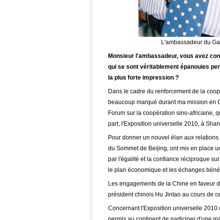
L'ambassadeur du Ga
Monsieur l'ambassadeur, vous avez connu
qui se sont véritablement épanouies pe
la plus forte impression ?
Dans le cadre du renforcement de la coop
beaucoup marqué durant ma mission en Chi
Forum sur la coopération sino-africaine, q
part, l'Exposition universelle 2010, à Sha
Pour donner un nouvel élan aux relations si
du Sommet de Beijing, ont mis en place un
par l'égalité et la confiance réciproque su
le plan économique et les échanges bénéfi
Les engagements de la Chine en faveur d
président chinois Hu Jintao au cours de c
Concernant l'Exposition universelle 2010 
permis au continent de participer d'une ma