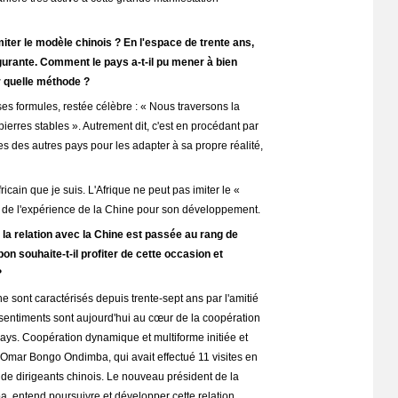
miter le modèle chinois ?
En l'espace de trente ans,
gurante. Comment le pays a-t-il pu mener à bien
r quelle méthode ?
ses formules, restée célèbre : « Nous traversons la
pierres stables ». Autrement dit, c'est en procédant par
es des autres pays pour les adapter à sa propre réalité,
icain que je suis. L'Afrique ne peut pas imiter le «
er de l'expérience de la Chine pour son développement.
a relation avec la Chine est passée au rang de
n souhaite-t-il profiter de cette occasion et
?
e sont caractérisés depuis trente-sept ans par l'amitié
is sentiments sont aujourd'hui au cœur de la coopération
ays. Coopération dynamique et multiforme initiée et
 Omar Bongo Ondimba, qui avait effectué 11 visites en
 de dirigeants chinois. Le nouveau président de la
 entend poursuivre et développer cette relation