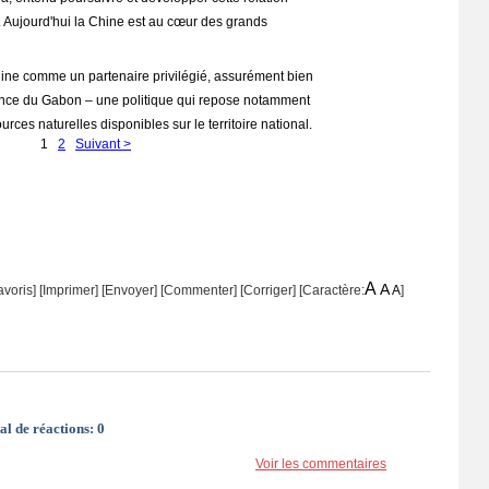
. Aujourd'hui la Chine est au cœur des grands
hine comme un partenaire privilégié, assurément bien
ence du Gabon – une politique qui repose notamment
urces naturelles disponibles sur le territoire national.
1
2
Suivant >
A
A
avoris]
[
Imprimer
]
[Envoyer]
[Commenter]
[
Corriger
] [Caractère:
A
]
al de réactions:
0
Voir les commentaires