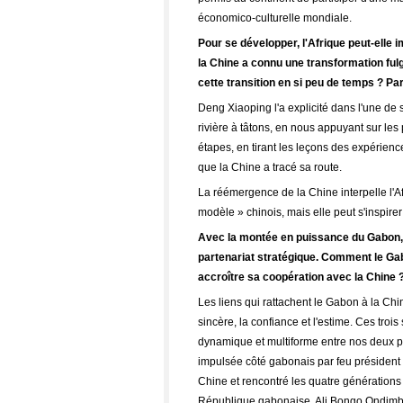
économico-culturelle mondiale.
Pour se développer, l'Afrique peut-elle i
la Chine a connu une transformation ful
cette transition en si peu de temps ? Pa
Deng Xiaoping l'a explicité dans l'une de 
rivière à tâtons, en nous appuyant sur les 
étapes, en tirant les leçons des expérienc
que la Chine a tracé sa route.
La réémergence de la Chine interpelle l'Afr
modèle » chinois, mais elle peut s'inspir
Avec la montée en puissance du Gabon, l
partenariat stratégique. Comment le Gabo
accroître sa coopération avec la Chine 
Les liens qui rattachent le Gabon à la Chin
sincère, la confiance et l'estime. Ces tro
dynamique et multiforme entre nos deux p
impulsée côté gabonais par feu président
Chine et rencontré les quatre générations
République gabonaise, Ali Bongo Ondimba,