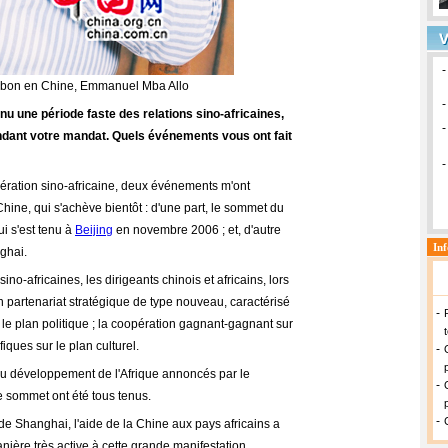
bon en Chine, Emmanuel Mba Allo
 une période faste des relations sino-africaines,
ndant votre mandat. Quels événements vous ont fait
ération sino-africaine, deux événements m'ont
ne, qui s'achève bientôt : d'une part, le sommet du
ui s'est tenu à
Beijing
en novembre 2006 ; et, d'autre
nghai.
no-africaines, les dirigeants chinois et africains, lors
 partenariat stratégique de type nouveau, caractérisé
r le plan politique ; la coopération gagnant-gagnant sur
ques sur le plan culturel.
u développement de l'Afrique annoncés par le
e sommet ont été tous tenus.
de Shanghai, l'aide de la Chine aux pays africains a
nière très active à cette grande manifestation