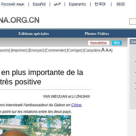
Editions spéciales
Photos-Vidéos
A
A
avoris]
[
Imprimer
]
[Envoyer]
[Commenter]
[
Corriger
] [Caractère:
A
]
en plus importante de la
rès positive
YAN WEIJUAN et LI ZHIJIAN
avons interviewé l'ambassadeur du Gabon en
Chine
,
 point sur les relations entre les deux pays.