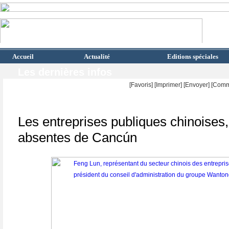
Accueil
Actualité
Editions spéciales
Les dernières infos
[Favoris]
[
Imprimer
]
[Envoyer]
[Comm
Les entreprises publiques chinoises
absentes de Cancún