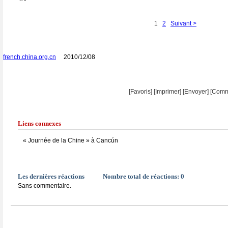
1
2
Suivant >
french.china.org.cn
2010/12/08
[Favoris]
[
Imprimer
]
[Envoyer]
[Comm
Liens connexes
« Journée de la Chine » à Cancún
Les dernières réactions
Nombre total de réactions:
0
Sans commentaire.