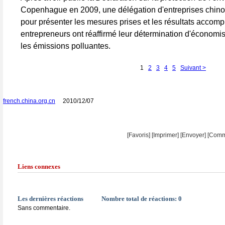
Copenhague en 2009, une délégation d'entreprises chin
pour présenter les mesures prises et les résultats accompl
entrepreneurs ont réaffirmé leur détermination d'économise
les émissions polluantes.
1
2
3
4
5
Suivant >
french.china.org.cn
2010/12/07
[Favoris]
[
Imprimer
]
[Envoyer]
[Comm
Liens connexes
Les dernières réactions
Nombre total de réactions:
0
Sans commentaire.