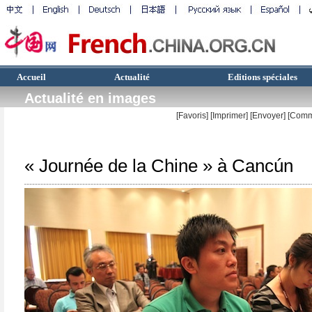
Accueil
Actualité
Editions spéciales
Actualité en images
[Favoris]
[
Imprimer
]
[Envoyer]
[Comm
« Journée de la Chine » à Cancún