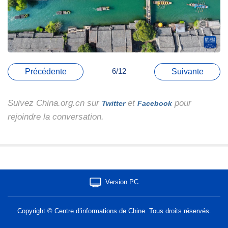
6/12
Précédente
Suivante
Suivez China.org.cn sur
et
pour
Twitter
Facebook
rejoindre la conversation.
Version PC
Copyright © Centre d’informations de Chine. Tous droits réservés.