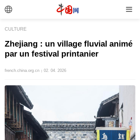
CULTURE
Zhejiang : un village fluvial animé
par un festival printanier
french.china.org.cn
02. 04. 2026
|