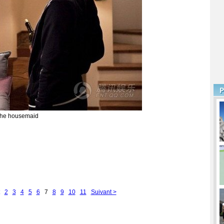
he housemaid
2
3
4
5
6
7
8
9
10
11
Suivant >