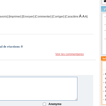
A
A
avoris]
[
Imprimer
]
[Envoyer]
[Commenter]
[
Corriger
] [Caractère:
A
]
al de réactions:
0
Voir les commentaires
Anonyme