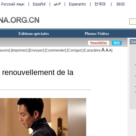
Editions spéciales
Photos-Vidéos
A
A
avoris]
[
Imprimer
]
[Envoyer]
[Commenter]
[
Corriger
] [Caractère:
A
]
 renouvellement de la