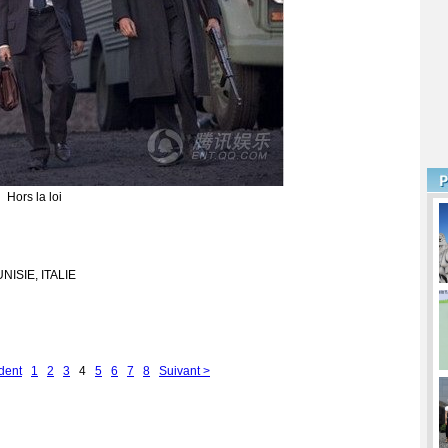
Hors la loi
NISIE, ITALIE
dent
1
2
3
4
5
6
7
8
Suivant >