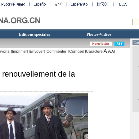
Editions spéciales
Photos-Vidéos
A
A
avoris]
[
Imprimer
]
[Envoyer]
[Commenter]
[
Corriger
] [Caractère:
A
]
 renouvellement de la