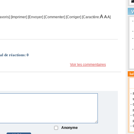
A
A
avoris]
[
Imprimer
]
[Envoyer]
[Commenter]
[
Corriger
] [Caractère:
A
]
al de réactions:
0
Voir les commentaires
Anonyme