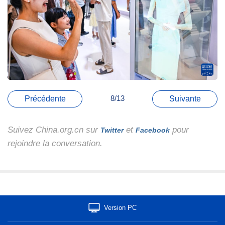
8/13
Précédente
Suivante
Suivez China.org.cn sur
et
pour
Twitter
Facebook
rejoindre la conversation.
Version PC