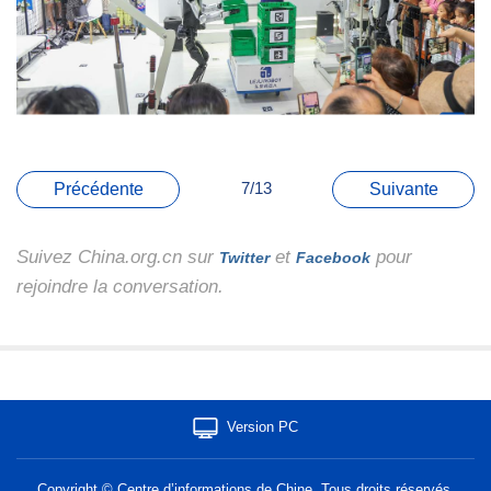
7/13
Précédente
Suivante
Suivez China.org.cn sur
et
pour
Twitter
Facebook
rejoindre la conversation.
Version PC
Copyright © Centre d’informations de Chine. Tous droits réservés.