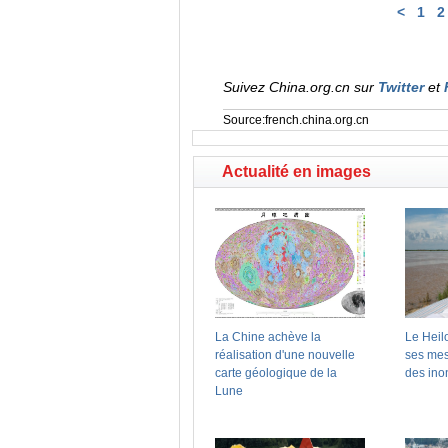
<
1
2
Suivez China.org.cn sur
Twitter
et
Source:french.china.org.cn