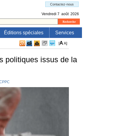
Éditions spéciales
Services
A
[
A
]
 politiques issus de la
CCPPC