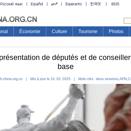
onal
Économie
Culture
Tourisme
Photos
résentation de députés et de conseillers
base
h.china.org.cn | Mis à jour le 10. 03. 2025 |
Mots clés :
deux sessions,APN,