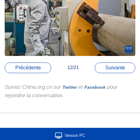
12/21
Précédente
Suivante
Suivez China.org.cn sur
et
pour
Twitter
Facebook
rejoindre la conversation.
Version PC