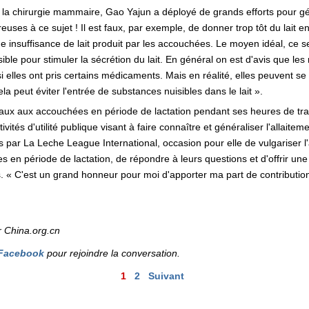
 la chirurgie mammaire, Gao Yajun a déployé de grands efforts pour gén
uses à ce sujet ! Il est faux, par exemple, de donner trop tôt du lait 
ne insuffisance de lait produit par les accouchées. Le moyen idéal, ce se
ble pour stimuler la sécrétion du lait. En général on est d'avis que l
 si elles ont pris certains médicaments. Mais en réalité, elles peuvent s
a peut éviter l'entrée de substances nuisibles dans le lait ».
ux aux accouchées en période de lactation pendant ses heures de trava
ités d'utilité publique visant à faire connaître et généraliser l'allaiteme
s par La Leche League International, occasion pour elle de vulgariser l
en période de lactation, de répondre à leurs questions et d'offrir une
 C'est un grand honneur pour moi d'apporter ma part de contribution a
r China.org.cn
Facebook
pour rejoindre la conversation.
1
2
Suivant