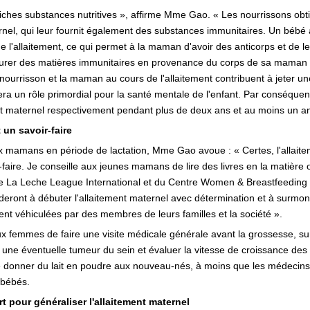
 riches substances nutritives », affirme Mme Gao. « Les nourrissons obti
ternel, qui leur fournit également des substances immunitaires. Un bébé
 l'allaitement, ce qui permet à la maman d'avoir des anticorps et de le
rocurer des matières immunitaires en provenance du corps de sa maman
e nourrisson et la maman au cours de l'allaitement contribuent à jeter u
era un rôle primordial pour la santé mentale de l'enfant. Par conséque
ent maternel respectivement pendant plus de deux ans et au moins un a
 un savoir-faire
 mamans en période de lactation, Mme Gao avoue : « Certes, l'allaiteme
ir-faire. Je conseille aux jeunes mamans de lire des livres en la matière
es de La Leche League International et du Centre Women & Breastfeeding
ideront à débuter l'allaitement maternel avec détermination et à surmonte
ent véhiculées par des membres de leurs familles et la société ».
ux femmes de faire une visite médicale générale avant la grossesse, su
une éventuelle tumeur du sein et évaluer la vitesse de croissance de
 donner du lait en poudre aux nouveau-nés, à moins que les médecins
 bébés.
pour généraliser l'allaitement maternel