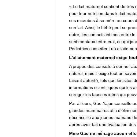
« Le lait maternel contient de très
pour leur nutrition dans le lait ma
ses microbes à sa mère au cours de
son lait. Ainsi, le bébé peut se p
outre, les contacts intimes entre l
sentimentaux entre eux, ce qui jou
Pediatrics conseillent un allaitem
L'allaitement maternel exige tout
A propos des conseils à donner aux
naturel, mais il exige tout un savo
faisant autorité, tels que les sit
informations scientifiques qui les a
corriger les fausses idées qui peuv
Par ailleurs, Gao Yajun conseille a
glandes mammaires afin d'éliminer 
déconseille aux jeunes mamans de
après avoir fait une évaluation des
Mme Gao ne ménage aucun effort 