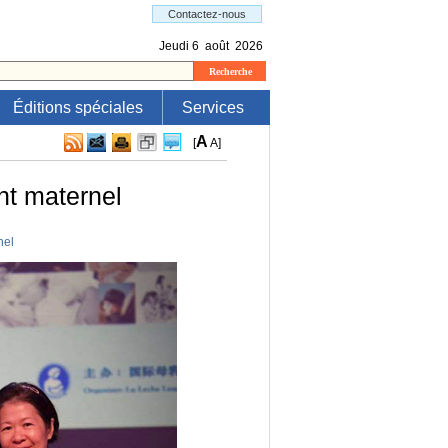
Éditions spéciales
Services
A
[
A
]
nt maternel
nel