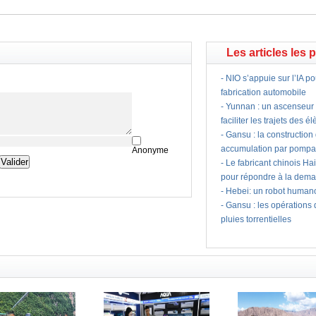
Les articles les 
-
NIO s’appuie sur l’IA po
fabrication automobile
-
Yunnan : un ascenseur à
faciliter les trajets des é
-
Gansu : la construction
accumulation par pomp
Anonyme
-
Le fabricant chinois Hai
pour répondre à la dema
-
Hebei: un robot humano
-
Gansu : les opérations
pluies torrentielles