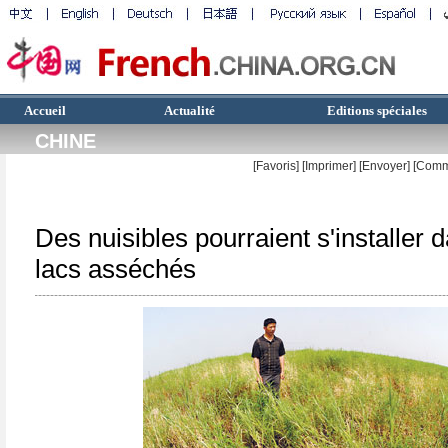
Accueil
Actualité
Editions spéciales
CHINE
[Favoris]
[
Imprimer
]
[Envoyer]
[Comm
Des nuisibles pourraient s'installer 
lacs asséchés