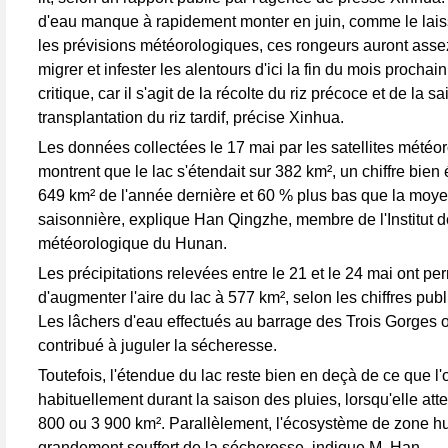
d'eau manque à rapidement monter en juin, comme le lais
les prévisions météorologiques, ces rongeurs auront ass
migrer et infester les alentours d'ici la fin du mois procha
critique, car il s'agit de la récolte du riz précoce et de la s
transplantation du riz tardif, précise Xinhua.
Les données collectées le 17 mai par les satellites météo
montrent que le lac s'étendait sur 382 km², un chiffre bien
649 km² de l'année dernière et 60 % plus bas que la moy
saisonnière, explique Han Qingzhe, membre de l'Institut 
météorologique du Hunan.
Les précipitations relevées entre le 21 et le 24 mai ont pe
d'augmenter l'aire du lac à 577 km², selon les chiffres pub
Les lâchers d'eau effectués au barrage des Trois Gorges 
contribué à juguler la sécheresse.
Toutefois, l'étendue du lac reste bien en deçà de ce que l'
habituellement durant la saison des pluies, lorsqu'elle atte
800 ou 3 900 km². Parallèlement, l'écosystème de zone h
grandement souffert de la sécheresse, indique M. Han.