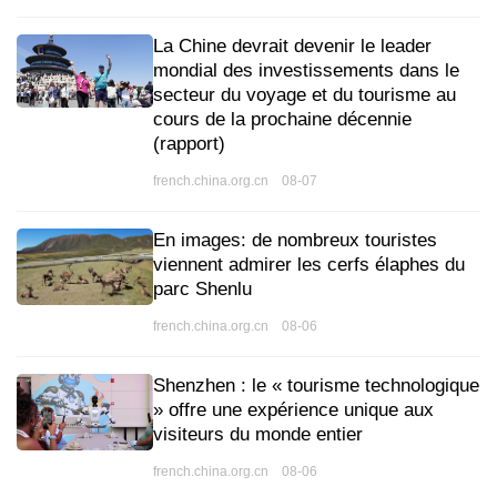
La Chine devrait devenir le leader
mondial des investissements dans le
secteur du voyage et du tourisme au
cours de la prochaine décennie
(rapport)
french.china.org.cn 08-07
En images: de nombreux touristes
viennent admirer les cerfs élaphes du
parc Shenlu
french.china.org.cn 08-06
Shenzhen : le « tourisme technologique
» offre une expérience unique aux
visiteurs du monde entier
french.china.org.cn 08-06