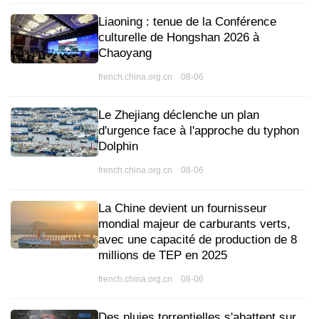
Liaoning : tenue de la Conférence
culturelle de Hongshan 2026 à
Chaoyang
french.china.org.cn 08-06
Le Zhejiang déclenche un plan
d'urgence face à l'approche du typhon
Dolphin
french.china.org.cn 08-06
La Chine devient un fournisseur
mondial majeur de carburants verts,
avec une capacité de production de 8
millions de TEP en 2025
french.china.org.cn 08-06
Des pluies torrentielles s'abattent sur