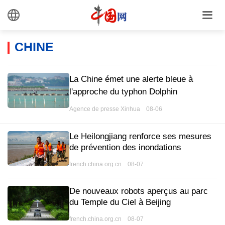
CHINE
La Chine émet une alerte bleue à
l'approche du typhon Dolphin
Agence de presse Xinhua 08-06
Le Heilongjiang renforce ses mesures
de prévention des inondations
french.china.org.cn 08-07
De nouveaux robots aperçus au parc
du Temple du Ciel à Beijing
french.china.org.cn 08-07