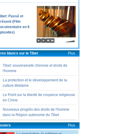
ibet: Passé et
résent (Film
ocumentaire en 6
pisodes)
vres blancs sur le Tibet
Plus
Tibet: souveraineté chinoise et droits de
l'homme
La protection et le développement de la
culture tibétaine
Le Point sur la liberté de croyance religieuse
en Chine
Nouveaux progrès des droits de l'homme
dans la Région autonome du Tibet
ssiers
Plus