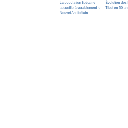
La population tibétaine
Évolution des
accueille favorablement le
Tibet en 50 an
Nouvel An tibétain