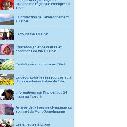
La population, la religion et
l'autonomie régionale ethnique au
Tibet
La protection de l'environnement
au Tibet
Le tourisme au Tibet
Education,science,culture et
conditions de vie au Tibet
Evolution économique au Tibet
La géographie,les ressources et la
division administrative du Tibet
Informations sur l'incident du 14
mars au Tibet (I)
Arrivée de la flamme olympique au
sommet du Mont Qomolangma
Les émeutes à Lhasa