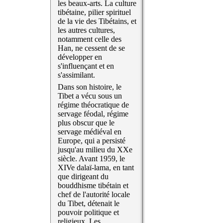
les beaux-arts. La culture
tibétaine, pilier spirituel
de la vie des Tibétains, et
les autres cultures,
notamment celle des
Han, ne cessent de se
développer en
s'influençant et en
s'assimilant.
Dans son histoire, le
Tibet a vécu sous un
régime théocratique de
servage féodal, régime
plus obscur que le
servage médiéval en
Europe, qui a persisté
jusqu'au milieu du XXe
siècle. Avant 1959, le
XIVe dalaï-lama, en tant
que dirigeant du
bouddhisme tibétain et
chef de l'autorité locale
du Tibet, détenait le
pouvoir politique et
religieux. Les