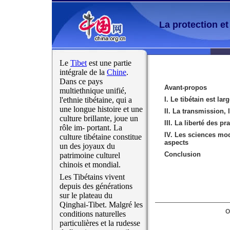
La protection et
Le
Tibet
est une partie
intégrale de la
Chine
.
Dans ce pays
Avant-propos
multiethnique unifié,
l'ethnie tibétaine, qui a
I. Le tibétain est la
une longue histoire et une
II. La transmission, 
culture brillante, joue un
III. La liberté des p
rôle im- portant. La
IV. Les sciences mod
culture tibétaine constitue
aspects
un des joyaux du
Conclusion
patrimoine culturel
chinois et mondial.
Les Tibétains vivent
depuis des générations
sur le plateau du
Qinghai-Tibet. Malgré les
O
conditions naturelles
particulières et la rudesse