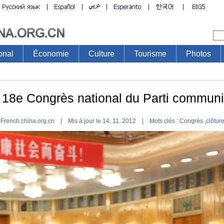
onal
Économie
Culture
Tourisme
Photos
 18e Congrès national du Parti communi
French.china.org.cn | Mis à jour le 14. 11. 2012 |
Mots clés :
Congrès
,
clôtur