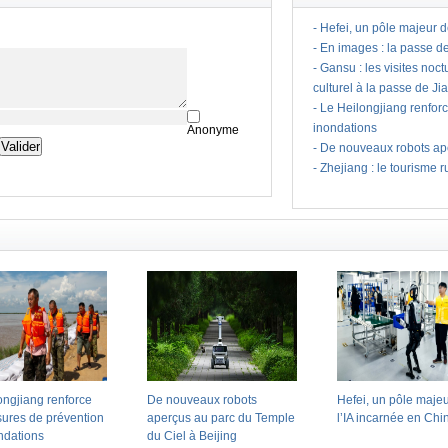
-
Hefei, un pôle majeur d
-
En images : la passe d
-
Gansu : les visites noc
culturel à la passe de J
-
Le Heilongjiang renfor
inondations
Anonyme
-
De nouveaux robots ape
-
Zhejiang : le tourisme ru