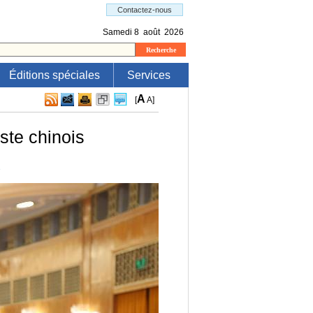
Éditions spéciales
Services
A
[
A
]
ste chinois
e