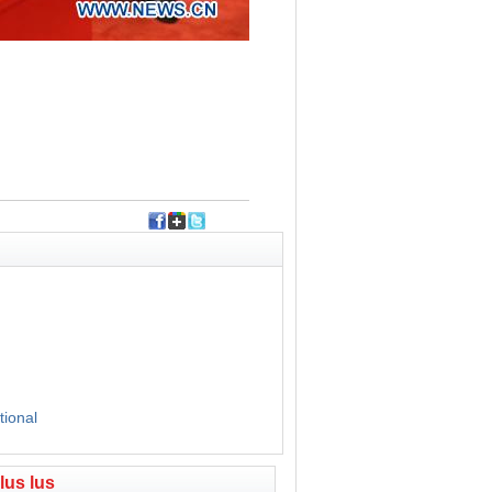
tional
plus lus