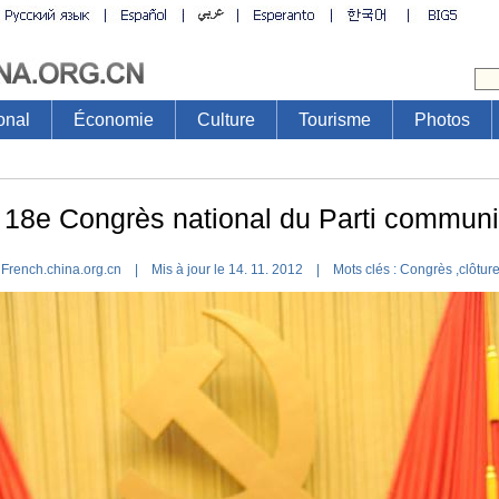
onal
Économie
Culture
Tourisme
Photos
 18e Congrès national du Parti communi
French.china.org.cn | Mis à jour le 14. 11. 2012 |
Mots clés :
Congrès
,
clôtur