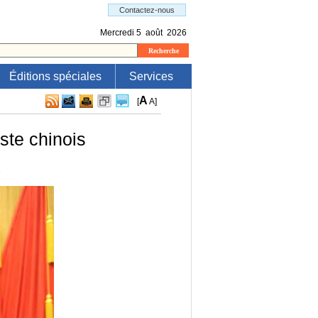
Éditions spéciales
Services
A
[
A
]
ste chinois
e