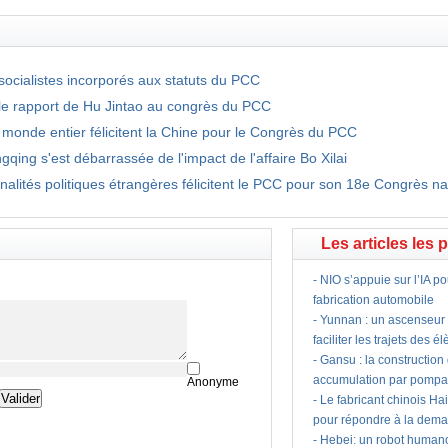
 socialistes incorporés aux statuts du PCC
le rapport de Hu Jintao au congrès du PCC
u monde entier félicitent la Chine pour le Congrès du PCC
ing s'est débarrassée de l'impact de l'affaire Bo Xilai
nalités politiques étrangères félicitent le PCC pour son 18e Congrès na
Les articles les 
-
NIO s’appuie sur l’IA po
fabrication automobile
-
Yunnan : un ascenseur à
faciliter les trajets des é
-
Gansu : la construction
accumulation par pomp
Anonyme
-
Le fabricant chinois Hai
pour répondre à la dema
-
Hebei: un robot humano