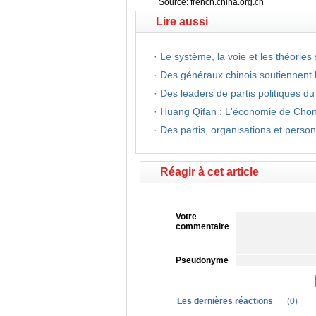
Source:
french.china.org.cn
Lire aussi
·
Le système, la voie et les théories
·
Des généraux chinois soutiennent 
·
Des leaders de partis politiques d
·
Huang Qifan : L'économie de Chongq
·
Des partis, organisations et person
Réagir à cet article
Votre
commentaire
Pseudonyme
Les dernières réactions
(
0
)