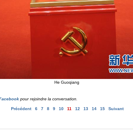
He Guoqiang
Facebook
pour rejoindre la conversation.
Précédent
6
7
8
9
10
11
12
13
14
15
Suivant