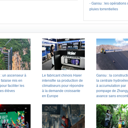
-
Gansu : les opérations
pluies torrentielles