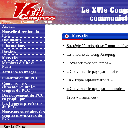
Accueil
Nouvelle direction du
PCC
Mots-clés
Documents
Informations
Stratégie ''à trois phases'' pour le dé
Dossiers
La Théorie de Deng Xiaoping
Mots-clés
Membres d’élite du
« Avancer avec son temps »
Parti
« Gouverner le pays par la loi »
Actualité en images
Présentation du PCC
La « triple représentativité »
Connaissances
élémentaires sur les
« Gouverner le pays par la morale »
congrès du PCC
Développement du PCC
Trois « insistances»
en graphiques
Les Congrès précédents
du PCC
Nouveaux secrétaires des
comités provinciaux du
PCC
Sur la Chine