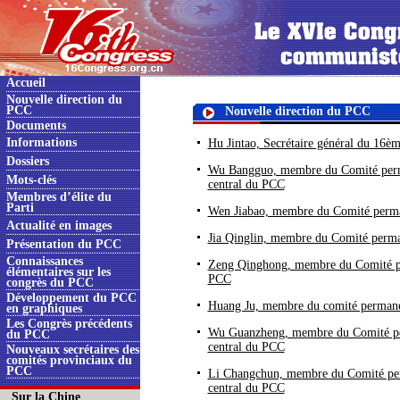
Accueil
Nouvelle direction du
PCC
Nouvelle direction du PCC
Documents
Informations
Hu Jintao, Secrétaire général du 16è
Dossiers
Wu Bangguo, membre du Comité perm
Mots-clés
central du PCC
Membres d’élite du
Parti
Wen Jiabao, membre du Comité perma
Actualité en images
Jia Qinglin, membre du Comité perm
Présentation du PCC
Connaissances
Zeng Qinghong, membre du Comité pe
élémentaires sur les
PCC
congrès du PCC
Développement du PCC
Huang Ju, membre du comité permane
en graphiques
Les Congrès précédents
Wu Guanzheng, membre du Comité pe
du PCC
central du PCC
Nouveaux secrétaires des
comités provinciaux du
PCC
Li Changchun, membre du Comité per
central du PCC
Sur la Chine